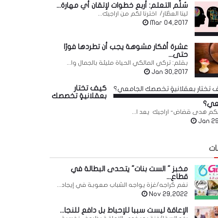
سُلّم التعلم: أربع خطوات لإتقان أي مهارة...
لينا العطّار/ اخترنا لكم من اراجيك...
Mar 04,2017
عشرة أفكار مشوهة يجب أن تطردها فورًا
حتى...
بقلم: تركي المالكي الحياة مليئة بالجمال وا...
Jan 30,2017
كيف تختار
بعقلانيةٍ تخصصك
عي؟
 لكم هدى قضاض- اراجيك يعد ا...
Jan 29
ات
مخبز " الست بنات" يتحدى البطالة في
قطاع...
نغم كراجه/غزة يواجه الشباب صعوبة في إيجاد...
Nov 29,2022
الإعاقة ليست سببا للإحباط بل دافع للنجا...