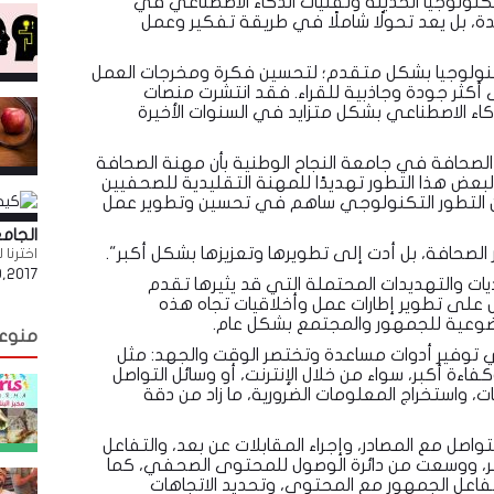
ولوجيا الحديثة وتقنيات الذكاء الاصطناعي في
ة، بل يعد تحولًا شاملًا في طريقة تفكير وعمل
نولوجيا بشكل متقدم؛ لتحسين فكرة ومخرجات العمل
ثر جودة وجاذبية للقراء. فقد انتشرت منصات
كاء الاصطناعي بشكل متزايد في السنوات الأخيرة
لصحافة في جامعة النجاح الوطنية بأن مهنة الصحافة
لبعض هذا التطور تهديدًا للمهنة التقليدية للصحفيين
 أن التطور التكنولوجي ساهم في تحسين وتطوير عمل
الجام
 الصحافة، بل أدت إلى تطويرها وتعزيزها بشكل أكبر".
اخترنا
,2017
يات والتهديدات المحتملة التي قد يثيرها تقدم
ل على تطوير إطارات عمل وأخلاقيات تجاه هذه
وضوعية للجمهور والمجتمع بشكل عام.
منوع
 توفير أدوات مساعدة وتختصر الوقت والجهد: مثل
اءة أكبر، سواء من خلال الإنترنت، أو وسائل التواصل
ت، واستخراج المعلومات الضرورية، ما زاد من دقة
صل مع المصادر، وإجراء المقابلات عن بعد، والتفاعل
اشر، ووسعت من دائرة الوصول للمحتوى الصحفي، كما
عل الجمهور مع المحتوى، وتحديد الاتجاهات