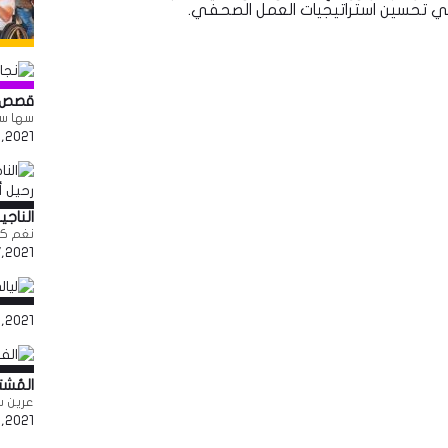
في تحسين استراتيجيات العمل الصحفي.
قصص وح
سها سكر
,2021
الناجي
نغم كر
7,2021
,2021
المُش
عرين س
,2021