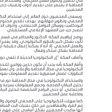
في تحسين وتطوير العمل الصحفي. واستخدام التكن
الصحافة لا يقتصر على تقديم أدوات وتقنيات جديد
الصحفيين.
ويسعى الصحفيون حول العالم إلى استخدام التك
الصحفي وتطوير مهاراتهم؛ بهدف تقديم محتوى أك
البودكاست ووسائل التواصل الاجتماعي، وأدوات الذ
لتصبح جزء من المشهد الإعلامي المستقبلي.
يوضح إبراهيم العكة؛ الدكتور والمحاضر في قسم ا
تأثرت بشكل كبير بالتطور التكنولوجي، وقد يعتبر ا
والعمل الصحفي. إلا أنه لا يمكننا إغفال حقيقة
الصحافة بشكل مبتكر وفعال.
وأضاف العكة "إن التكنولوجيا الحديثة لا تلغي دور
وأشار العكة بأنه يجب أن نكون حذرين وواعين للتحد
التكنولوجيا في مجال الصحافة والإعلام، وأن نعم
التطورات؛ لضمان استمرارية تقديم المعلومات بم
ولاستخدام التكنولوجيا في مجال الصحافة دور في
تحليل البيانات الضخمة، وجمع المعلومات بسرعة وكف
الاجتماعي، أو حتى البرامج المخصصة لتحليل البيانا
وفاعلية عمل الصحفيين.
كما سهلت التكنولوجيا على الصحفي الوصول والتوا
مع القراء والمشاهدين من خلال تقنيات البث المب
أنها ساعدت الصحفيين بشكل أساسي على فهم تفا