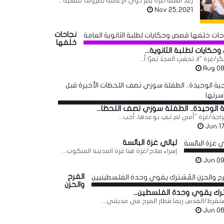
رغد السقا/غزة يمر ذوي الإعاقة بظروف نفسية...
Nov 25,2021
نجاحات
خلفها
كايات لطلبة الثانوية...
/غزة "لا تحسَبِ المجدَ تمرًا أ...
Aug 08
ة الوحيدة.. الطفلة سوزي تصف اللحظا...
اجة/غزة "أمي لم تفِ بوعدها، أخب...
Jun 1
ليالي غزة البائسة
إسراء صلاح/غزة هنا غزة المدينة المنكوب...
Jun 09
الفرح
والحزن
ترك يقوي وحدة الفلسطين...
نقرط/القدس ربما قطار الفرح في مدينتي...
Jun 06