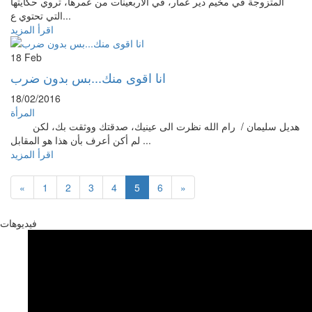
المتزوجة في مخيم دير عمار، في الأربعينات من عمرها، تروي حكايتها
التي تحتوي ع...
اقرأ المزيد
18
Feb
انا اقوى منك...بس بدون ضرب
18/02/2016
المرأة
هديل سليمان / رام الله نظرت الى عينيك، صدقتك ووثقت بك، لكن
لم أكن أعرف بأن هذا هو المقابل...
اقرأ المزيد
«
1
2
3
4
5
6
»
فيديوهات