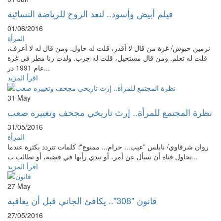
فيلم أبيض وأسود.. لنعد الروح للرياضة النسائية
01/06/2016
المرأة
نرمين حبوش/ غزة من قال لا أقدر، قلت له حاول. ومن قال له لا أعرف،
قلت له تعلم. ومن قال مستحيل، قلت له جرب. ولدت رنا مطر في غزة
عام 1991 در...
اقرأ المزيد
31
May
نظرة المجتمع للمرأة.. إرث تاريخي مجحف وتغييره صعب
31/05/2016
المرأة
روان شرقاوي/ نابلس "عيب... حرام... ممنوع"؛ كلمات تتردد بكثرة عندما
تحاول فتاة أن تسأل عن أمر، أو تبدي رأيها في قضية، أو تطالب ب...
اقرأ المزيد
27
May
قانون "308".. يكافئ الجاني قبل أن يعاقبه
27/05/2016