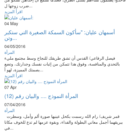
ضرب زوجها ل...
اقرأ المزيد
04
May
أسمهان عليان: "سأكون السمكة الصغيرة التي ستكبر
وتن...
04/05/2016
المرأة
فيصل الرفاعي/ القدس أن تشق طريقك للنجاح وسط مجتمع مليء
بالتحدي والمنافسة، وفوق هذا تتمكن من إثبات نفسك وجدارتك، وتضع
بصمتك المميزة، لهو أ...
اقرأ المزيد
07
Apr
المرأة النموذج .... والبيان رقم (12)
07/04/2016
المرأة
قمر شريف/ رام الله رسمت بكحل عينيها صورة ألم وأمل، وسطرت
ببريقهما أجمل معاني البطولة والفداء، وبقوة عزمها لم تدع للخوف مكانا
في...