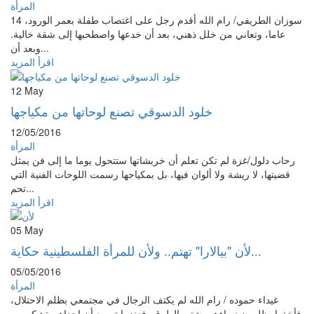
المرأة
سوزان الطريفي/ رام الله أقدم رجل على اغتصاب طفلة بعمر الورود، 14
عاما، وتعاني من خلل ذهني، بعد أن خدعها واصطحبها إلى شقة خالية.
وبعد أن...
اقرأ المزيد
12
May
خلود الدسوقي تصنع لوحاتها من مكياجها
12/05/2016
المرأة
رحاب دلول/غزة لم تكن تعلم أن خربشاتها ستتحول يوما ما إلى فن يمثل
قضيتها، لا ريشة ولا ألوان فيها، بل بمكياجها رسمت اللوحات الفنية التي
تحم...
اقرأ المزيد
05
May
لأن "بيالارا" تهتم.. ولأن للمرأة الفلسطينية حكاية...
05/05/2016
المرأة
غيداء حموده / رام الله لم يكتف الرجال في مجتمعي بظلم الاحتلال،
فأخذوا يظلمون نساءهم بشتى الطرق، فعندما تسمع أن إحداهن تشكو من