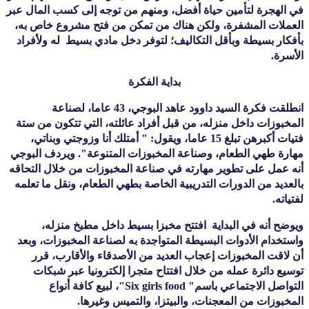
في الهجرة لتأمين حياة أفضل، ومنهم من توجه إلى كسب المال عبر 
العملات المشفرة، ولكن هناك من تمكن من فتح مشروع خاص به، 
بأفكار بسيطة وبأقل التكاليف؛ لتوفر دخل مادي بسيط  له ولأفراد 
الأسرة.
بداية الفكرة
انطلقت فكرة السيد داوود عاهد البوجي، 43 عاما، لصناعة 
المخبوزات داخل منزله، من قبل أفراد عائلته، التي تتكون من ستة 
فتيات أكبرهن تبلغ 15 عاما، ويقول: " أمتلك أنا وزوجتي وبناتي، 
مهارة طهي الطعام، وصناعة المخبوزات المتنوعة". ويردف البوجي 
أنه عمل على تطوير مهارته في صناعة المخبوزات من خلال التحاقه 
بالعديد من الدورات التدريبية الخاصة بطهي الطعام، ونقل ما تعلمه 
لفتياته.
ويوضح أنه في البداية  افتتح مخبزا بسيط داخل مطبخ منزله، 
واستخدام الأدوات البسيطة المتواجدة به لصناعة المخبوزات، وبعد 
أن لاقت المخبوزات إعجاب العديد من الأصدقاء والأقارب، قرر 
توسيع دائرة عمله من خلال افتتاح متجرا إلكترونيا عبر شبكات 
التواصل الاجتماعي باسم" Six girls food"، لبيع كافة أنواع 
المخبوزات من المعجنات، والبيتزا، والتميس وغيرها.