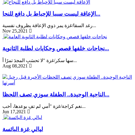
الإعاقة ليست سببا للإحباط بل دافع للنجا...
رغد السقا/غزة يمر ذوي الإعاقة بظروف نفسية...
Nov 25,2021
نجاحات خلفها قصص وحكايات لطلبة الثانوية...
سها سكر/غزة "لا تحسَبِ المجدَ تمرًا أ...
Aug 08,2021
الناجية الوحيدة.. الطفلة سوزي تصف اللحظا...
نغم كراجة/غزة "أمي لم تفِ بوعدها، أخب...
Jun 17,2021
ليالي غزة البائسة