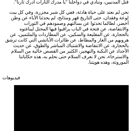
قتل المدنيين، وننادي في دواخلنا "يا مدرك الثارات أدرك ثأرنا".
نحن لم نعتد على حياة هادئة، ففي كل شبر مجزرة، وفي كل بيت
لوعة وفقدان، حتى التاريخ قهر ومذابح، لم يحدثنا الأباء عن وطن
أخضر، لطالما تحدثوا عن بسالتهم وصمودهم في الثورات
والانتفاضة، عن فتحة في الباب يراقبوا فيها المحتل ليباغتوه
بالحجارة، عن المقليعة والسكين، عن المطاردات والملثمين، عن
هروبهم من الغاز والمطاط، عن طائرات الأباتشي التي كانت ترشق
بالحجارة، عن الانتفاضة والاشتباك المباشر والطوق، عن حديث
الأجداد عن النكبة والتهجير، الكثير من القصص خالية من السلام
والاسترخاء، نحن لا نعرف السلام حتى نحلم به، هذه حكاياتنا
الموروثة، وهذه هويتنا.
فيديوهات