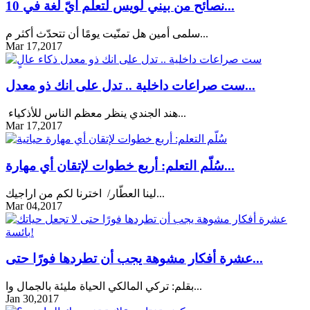
10 نصائح من بيني لويس لتعلّم أيّ لغة في...
سلمى أمين هل تمنّيت يومًا أن تتحدّث أكثر م...
Mar 17,2017
ست صراعات داخلية .. تدل على انك ذو معدل...
هند الجندي ينظر معظم الناس للأذكياء...
Mar 17,2017
سُلّم التعلم: أربع خطوات لإتقان أي مهارة...
لينا العطّار/ اخترنا لكم من اراجيك...
Mar 04,2017
عشرة أفكار مشوهة يجب أن تطردها فورًا حتى...
بقلم: تركي المالكي الحياة مليئة بالجمال وا...
Jan 30,2017