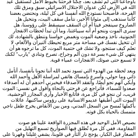
بأوجاعنا التي لم تشف بعد، حِكنا فرحتنا بخيوط الأمل لنستقبل عيد
الله في الأرض لكن عدوان الاحتلال الاسرائيلي سبق ومزق تلك
الفرحة، فأصبحنا نستودع الله أنفسنا في كل ليلة، ونحتضن بعضنا
كأننا سنذهب إلى مثوانا الأخير، نتأمل سقف البيت، ونتخيل هل
الصاروخ سينفجر فينا أم أن السقف سيسقط على رؤوسنا، هل
سنرى الموت وننجو أم أنه سيباغتنا، وما أن تبدأ لحظات الانفجار
الجنونية، نأخذ وضعية الموت ونغمض حواسنا وننطق بالشهادة، لك
أن تتخيل نفسك في مساحة متر مربع تحيطك النيران والألغام، لا
تعلم كيف ستنجو، ولا تشك في حتمية الموت، كل ما ترجوه هو أن
ينتهي كل شيء بسرعة دون ألم وجراح، تصرخ وتنادي "يارب" لكنك
لا تسمع حتى صوتك، الانفجارات عمياء قوية.
وبعد لحظة من الهدوء التي تسود نحمد الله أننا نجونا بأنفسنا، أتأمل
ذاتي وما حولي، وأسرع بإمساك هاتفي لمراسلة الأهل وأحمد الله
وأبكي أنهم نجو أيضًا، وأتفقد الأصدقاء فيخبرني أحدهم أن له أصدقاء
صعدوا للسماء، فأتراجع عن فرحتي بالنجاة وأقول في نفسي: الموت
قريب، لن ننجو في كل مرة، فأتابع الأخبار وأرى المجازر الوحشية،
البيوت التي أطبقها عديمو الانسانية على رؤوس ساكنيها، عائلات
بأكملها تُمسح من السجل المدني، ومن بين الأنقاض يخرج طفل ناجي
متمسك بالحياة بكل قوته.
بصيص الأمل الوحيد في هذه المجزرة الواقعة علينا هو صوت
المقاومة، ففي كل مرة تُطلق فيها الصواريخ تسمع التهليل من
الصغار قبل الكبار، يؤجج نار الثأر في قلوبنا، يشفي غليلنا وقهرنا على