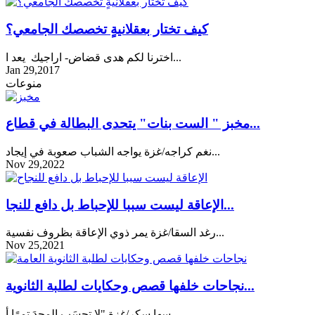
كيف تختار بعقلانيةٍ تخصصك الجامعي؟
اخترنا لكم هدى قضاض- اراجيك يعد ا...
Jan 29,2017
منوعات
مخبز " الست بنات" يتحدى البطالة في قطاع...
نغم كراجه/غزة يواجه الشباب صعوبة في إيجاد...
Nov 29,2022
الإعاقة ليست سببا للإحباط بل دافع للنجا...
رغد السقا/غزة يمر ذوي الإعاقة بظروف نفسية...
Nov 25,2021
نجاحات خلفها قصص وحكايات لطلبة الثانوية...
سها سكر/غزة "لا تحسَبِ المجدَ تمرًا أ...