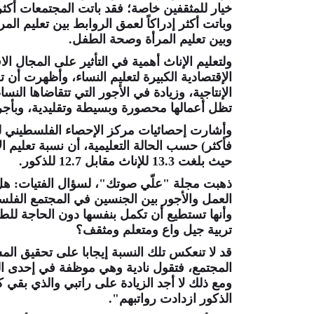
خيار للمثقفين خاصة؛ فقد باتت المجتمعات أكثر
وباتت أكثر إدراكاً لعمق الروابط بين تعليم الم
وبين تعليم المرأة وصحة الطفل.
ولتعليم الإناث أهمية في التأثير على المجال ال
الإقتصادية الكبيرة لتعليم النساء، وأظهرت أن 
تظل أعمالها محصورة وبسيطة وتقليدية، وبأجر
فأكثر) حسب الحالة التعليمية، أن نسبة تعليم 
حيث بلغت 13.3 للإناث مقابل 12.7 للذكور.
ذهبت مجلة "علّي صوتك"، لسؤال الفتيات: هل
العمل والأجور بين الجنسين في المجتمع الفل
وأنها تستطيع أن تكمل بنفسها دون الحاجة ل
تربية جيل واع ومتعلم ومثقف؟
قد لا تنعكس تلك النسبة إيجابا على تحقيق ال
المجتمع، فتقول نادية وهي موظفة في إحدى ال
ومع ذلك لا أجد الزيادة على راتبي والذي بقي 
الذكور ازدادت رواتبهم".