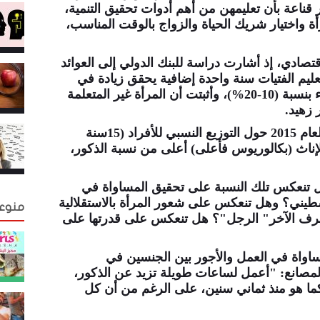
 قناعة بأن تعليمهن من أهم أدوات تحقيق التنمية،
رأة واختيار شريك الحياة والزواج بالوقت المناسب،
اقتصادي، إذ أشارت دراسة للبنك الدولي إلى العوائد
تعليم الفتيات سنة واحدة إضافية يحقق زيادة في
الإنتاجية، وزيادة في الأجور التي تتقاضاها النساء بنسبة (10-20%)، وأثبتت أن المرأة غير المتعلمة
 زهيد.
وأشارت إحصائيات مركز الإحصاء الفلسطيني لعام 2015 حول التوزيع النسبي للأفراد (15سنة
الإناث (بكالوريوس فأعلى) أعلى من نسبة الذكور،
 تنعكس تلك النسبة على تحقيق المساواة في
سطيني؟ وهل تنعكس على شعور المرأة بالاستقلالية
منوع
لطرف الآخر" الرجل"؟ هل تنعكس على قدرتها على
مساواة في العمل والأجور بين الجنسين في
مصانع: "أعمل لساعات طويلة تزيد عن الذكور،
كما هو منذ ثماني سنين، على الرغم من أن كل