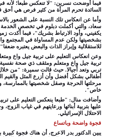
فيما أوضحت نسرين: "لا تنعكس طبعا؛ لأنه في 
السائدة تحرم المرأة من كثير فرص هي أحق في
وأما عن انعكاس تلك النسبة على الشعور بالاست
سعاد، والتي أكملت دبلوم في تخصص الخدمة ا
يكفيني، وأود الارتباط بشريك"، فيما أكدت زميل
بشخصيتها ولكن عدم المساواة في المجتمع وال
للاستقلالية وإبراز الذات والبعض يعتبره ضعفا".
وعن انعكاس التعليم على تربية جيل واع ومتعل
تربية جيل واع ومتعلم ومثقف ذي صحة نفسية جي
تربي وتعد أجيالا. حيث قالت سميرة: "من خ
أطفالي بشكل أفضل وأن أزرع المثل والقيم ا
مرحلتها الحرجة وصقل شخصيتها بالممارسة، وأ
خاص".
وأضافت منال: "طبعا ينعكس التعليم على تربية 
عليها بتربية أبنائها ورعايتهم في غياب الزو
الاحتلال الإسرائيلي.
فجوة واضحة وباتساع
يبين الدكتور بدر الاعرج، أن هناك فجوة كبيرة