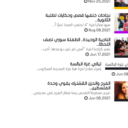
Nov 25,2021
نجاحات خلفها قصص وحكايات لطلبة
الثانوية...
سها سكر/غزة "لا تحسَبِ المجدَ تمرًا أ...
Aug 08,2021
الناجية الوحيدة.. الطفلة سوزي تصف
اللحظا...
نغم كراجة/غزة "أمي لم تفِ بوعدها، أخب...
Jun 17,2021
ليالي غزة البائسة
إسراء صلاح/غزة هنا غزة المدينة المنكوب...
Jun 09
الفرح والحزن المُشترك يقوي وحدة
الفلسطين...
عرين سنقرط/القدس ربما قطار الفرح في مدينتي...
Jun 06,2021