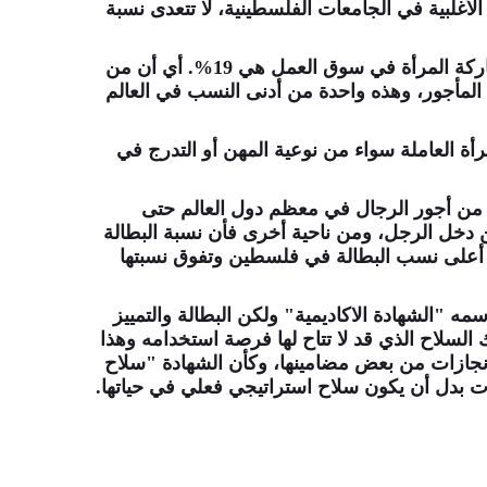
أغلبية في الجامعات الفلسطينية، لا تتعدى نسبة
فبحسب مركز الاحصاء الفلسطيني، نسبة مشاركة المرأة في سوق العمل هي 19%. أي أن من
ق العمل المأجور، وهذه واحدة من أدنى النسب في العالم
أة العاملة سواء من نوعية المهن أو التدرج في
 من أجور الرجال في معظم دول العالم حتى
 المتحدة" دخل المرأة يعادل 70% من دخل الرجل، ومن ناحية أخرى فأن نسبة البطالة
 الفئة العمرية (18-24) هي من أعلى نسب البطالة في فلسطين وتفوق نسبتها
مه "الشهادة الاكاديمية" ولكن البطالة والتمييز
لسلاح الذي قد لا تتاح لها فرصة استخدامه وهذا
الانجازات من بعض مضامينها، وكأن الشهادة "سلاح
ات بدل أن يكون سلاح استراتيجي فعلي في حياتها.