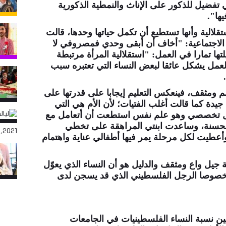
تفضيل للذكور على الإناث والنمطية الذكورية
ها".
قلالية وأنها تستطيع أن تكمل حياتها وحدها، قالت
لاجتماعية: "أخاف أن أبقى وحدي فمصروفي لا
تها تمارا في العمل: "استقلالية المرأة مرتبطة
عمل يشكل عائقا لبعض النساء التي تعتبره سبب
م ومثقف، فينعكس التعليم إيجابا على قدرتها على
دة كما قالت أغلب الفتيات؛ لأن الأم هي التي
لال تخصصي وهو علم نفس استطعت أن أتعامل مع
لحسنة، وساعدت ابنتي المراهقة على تخطي
,2021
عطيت لكل مرحلة يمر فيها أطفالي عناية واهتمام
جيل واع ومثقف والدليل هو أن النساء الذي يعوّل
ج، وخصوصا الرجل الفلسطيني الذي قد يسجن لدى
 بين نسبة النساء الفلسطينيات في الجامعات