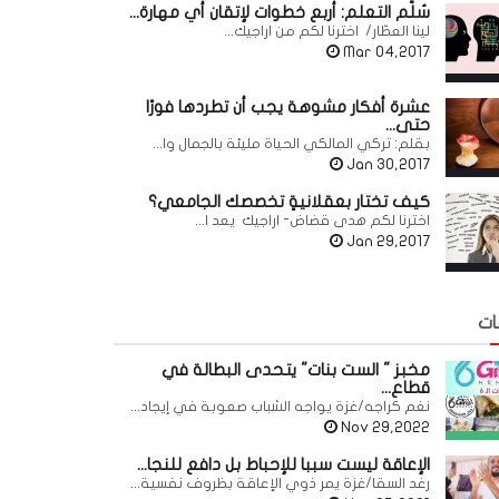
سُلّم التعلم: أربع خطوات لإتقان أي مهارة...
لينا العطّار/ اخترنا لكم من اراجيك...
Mar 04,2017
عشرة أفكار مشوهة يجب أن تطردها فورًا
حتى...
بقلم: تركي المالكي الحياة مليئة بالجمال وا...
Jan 30,2017
كيف تختار بعقلانيةٍ تخصصك الجامعي؟
اخترنا لكم هدى قضاض- اراجيك يعد ا...
Jan 29,2017
ات
مخبز " الست بنات" يتحدى البطالة في
قطاع...
نغم كراجه/غزة يواجه الشباب صعوبة في إيجاد...
Nov 29,2022
الإعاقة ليست سببا للإحباط بل دافع للنجا...
رغد السقا/غزة يمر ذوي الإعاقة بظروف نفسية...