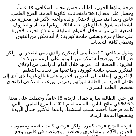
فرحة يملؤها الحزن، الطالب حسن محمد السكافي، 18 عاماً،
وحصل على معدل 98% بامتحانات الثانوية العامة، الفرع العلمي،
عاش وحيدا منذ سرق الاحتلال والده وأخيه الأكبر في مجزرة حي
الشجاعية شرق قطاع غزة عام 2014، ورغم المعاناة والظروف
الصعبة التي مر به خلال الأعوام السابقة، واندلاع الحرب الأخيرة
على قطاع غزة وتفشي جائحة كورونا؛ إلا أنه تمكن من التفوق
وتخطي كافة التحديات.
ويقول سكافي: " كنت أتمنى أن يكون والدي معي ليفتخر بي، ولكن
قدر الله". ويوضح أنه تمكن من التوفق على الرغم من كافة
الظروف الصعبة التي مر بها خلال العام الدراسي من الإغلاق
المتكرر بسبب جائحة كورونا، وما تبعها من تحديات التعليم
الإلكتروني، إضافة إلى العدوان الأخيرة على قطاع غزة الذى أدى إلى
فقدان العديد من الطلبة لبيوتهم وذويهم. ويرغب السكافي الإلتحاق
بتخصص الطب البشري.
في حين الطالبة سارة جمال الزبدة، 18 عاماً، وحصلت على معدل
95.3% في نتائج الثانوية العامة لعام 2021، بالفرع العلمي، والتي
كانت فرحتها ناقصة بسبب استشهاد والدها الدكتور جمال الزبدة
وشقيقها اسامة الزبدة.
"فرحة النجاح فرحة كبيرة، ولكن فرحتي كانت ناقصة ومغموسة
بالحزن والآلام، ومشاعري مختلطة، يوجدغصة في قلبي ووجع