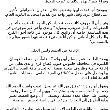
وفراغ كبير". بهذه الكلمات عبرت الزبدة.
وتوضح أنها فقدت ابيها وشقيقها خلال العدوان الاسرائيلي الأخير
على قطاع غزة، وقبل شهر واحد من تقديم امتحانات الثانوية العام.
وتبين أن الظروف كانت صعبة جدا، لكن الحمد الله قدرت أتجاوز
الصعوبات وأكمل طريقي، وتقول: " والدي وأخي غير موجودين في
هذه المناسبة، خاصة أن والدي كان موجودا في كافة أجواء الفرح
والنجاح لكل أخواتي، ولكن أنا فرحتي ناقصة، فهذا شعور مؤلم جدا
بالنسبة لي".
الإعاقة في الجسد وليس العقل
يوضح الطالب عمر مسلم أبو روك، 17 عاماً، من منطقة عبسان
الكبيرة في محافظة خانيوس جنوب قطاع غزة، والذي يعاني من
إعاقة حركية وظروف صحية صعبة، أنه تحدى كافة الصعاب التى مر
بها وحصل على معدل 99.4% في الفرع العلمي بامتحانات الثانوية
العامة لعام 2021.
ويقول أبو روك : " توفيق من الله عز وجل، تعبت ولقيت الحمد الله،
رغم أنها كانت سنة مليئة بالتحديات". ويبين أنه كان منظم وقته
ويسير على خطة معدة مسبقا، ويضيف: " أن وضع الخطط يعتبر
بداية الطريق إلى النجاح". ويرغب في دراسة تخصص البرمجة.
ويعتبر أن عائلته هي الداعم الأول له، مبينا رغم الظروف القاهرة