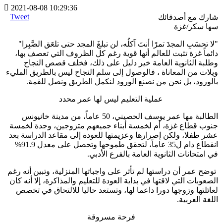
2021-08-08 10:29:36
Tweet
شارك مع أصدقائك
سها سكر
/
غزة
"لا تحسَبِ المجدَ تمرًا أنتَ آكلُه، لن تبلغَ المجد حتى تلعَق الصَّبِرا"
دائماً غزة تثبت للعالم أنها قوية رغم كل الظروف التي تعصف بها،
وطلبة الثانوية العامة خير دليل على ذلك، فخلف قصص النجاح
ويلات من المعاناة ، فالوصول إلى سلم النجاح ليس بالطريق المليء
بالورود، بل نحن من نصنع الورود لنكمل الطريق ونصل للقمة.
عملية التعليم ليس لها عمر محدد
الطالبة مها عمر يوسف الحصيني، 50 عاماً، من مدينة خانيونس
جنوب قطاع غزة، أم لخمسة أبناء جميعهم متزوجين، وجدة لخمسة
عشر طفلا، ولكن إصرارها وعزيمتها للعودة إلى مقاعد الدراسة بعد
انقطاع دام ل35 عاماً، لتحقق طموحها وتحصل على معدل 91.9%
في امتحانات الثانوية العامة بالفرع الأدبي.
توضح عمر أن دراستها لم تأثر على واجباتها المنزلية، وتبين أنه رغم
الصعوبات التي لاقتها في بداية العودة للتعليم والمذاكرة، إلا أنه كان
لعائلتها وزوجها دورا داعما لها، وتستعد حاليا للالتحاق في تخصص
اللغة العربية.
فرحة مسروقة