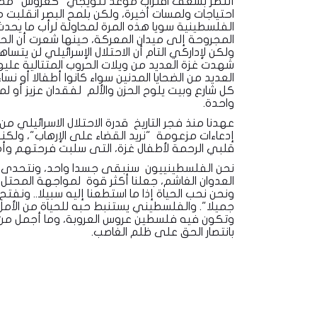
أنتظر بشعف اقتراب موعد تتويجي "كعروس" مطلع
احتياجات ولمسات أخيرة، ولكن بلمح البصر انقلبت
الفلسطينية سويا هذه المرة لمحاولة لرأب ما يح
المجروحة إلى ميدان المعركة، حينها شعرت أن ال
ولكن لإداركي التام أن الاحتلال الإسرائيلي لن يتس
شهدت غزة العديد من ويلات الحروب المتتالية علي
العديد من الضحايا المدنين سواء كانوا أطفالا أو ن
كل شارع وبيت يلوح الحزن والألم لفقدان عزيز أو ل
واحدة.
عهدنا منذ فجر التاريخ قدرة الاحتلال الاسرائيلي
إدعاءات مزعومة "نريد القضاء على الإرهاب"، ولكن
قلبي الرحمة لأطفال غزة، التى سلبت فرحتهم وأم
نحن الفلسطينييون سنبقى جسدا واحد، ونتحدى الد
العدوان الغاشم، جعلنا أكثر قوة لمواجهة المحتل 
ونحن نحب الحياة إذا ما استطعنا إليه سبيلا.. ونفتح
جميلا". والفلسطيني يستنبط حبه للحياة من الأمل 
وتكون فيه فلسطين عروس العروبة، وما أجمل من ه
بانتصار الحق على ظلم الغاصب.