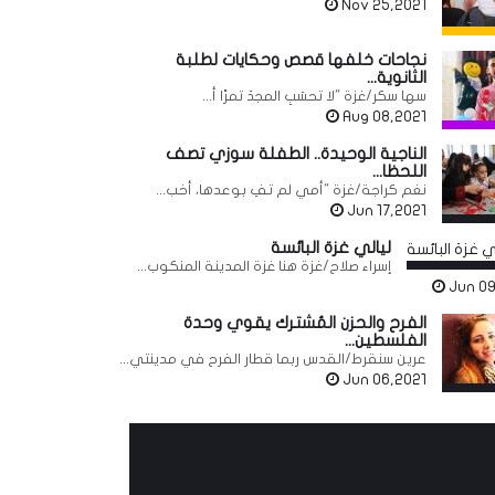
Nov 25,2021
نجاحات خلفها قصص وحكايات لطلبة
الثانوية...
سها سكر/غزة "لا تحسَبِ المجدَ تمرًا أ...
Aug 08,2021
الناجية الوحيدة.. الطفلة سوزي تصف
اللحظا...
نغم كراجة/غزة "أمي لم تفِ بوعدها، أخب...
Jun 17,2021
ليالي غزة البائسة
إسراء صلاح/غزة هنا غزة المدينة المنكوب...
Jun 09
الفرح والحزن المُشترك يقوي وحدة
الفلسطين...
عرين سنقرط/القدس ربما قطار الفرح في مدينتي...
Jun 06,2021