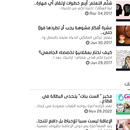
سُلّم التعلم: أربع خطوات لإتقان أي مهارة...
لينا العطّار/ اخترنا لكم من اراجيك...
Mar 04,2017
عشرة أفكار مشوهة يجب أن تطردها فورًا
حتى...
بقلم: تركي المالكي الحياة مليئة بالجمال وا...
Jan 30,2017
كيف تختار بعقلانيةٍ تخصصك الجامعي؟
اخترنا لكم هدى قضاض- اراجيك يعد ا...
Jan 29,2017
ات
مخبز " الست بنات" يتحدى البطالة في
قطاع...
نغم كراجه/غزة يواجه الشباب صعوبة في إيجاد...
Nov 29,2022
الإعاقة ليست سببا للإحباط بل دافع للنجا...
رغد السقا/غزة يمر ذوي الإعاقة بظروف نفسية...