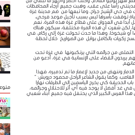
 شهر يونيو القادم، وكنت أحضر وأجهز ما تبقي من
 مدينتي رأسا على عقب، وهبت جميع أرجاء المحافظات
دث في حي الشيخ جراح، وما تبعها من ضم مدينة غزة
حياة توقفت بأسرها ليس بسبب تأجيل موعد فرحي،
اهل أبدا في العدوان على قطاع غزة هذه المرة، نعم
ها، لكن شعرت أن هذه المرة مختلفة، سيكون هناك
ساءا أو شيخوخا، وهذا ما حدث تحولت غزة إلي ركام، في
مسح زكريات بالكامل بوابل من الصواريخ خلال لحظة
 من التملص من جرائمه التي يرتكبونها في غزة تحت
هم يريدون القضاء على الإنسانية في غزة، أدعو من
انهم.
مار وننهض من جديد لإعمار ما تم تدميره، فهذا
الغاصب. وكما يقول الشاعر الراحل محمود درويش: "
 باب الحديقة كي يخرج الياسمين الي الطرقات نهارا
منوع
في غد أفضل لا يوجد فيه أي أثر للاحتلال وجرائمه،
ذا العرس الكبير الذي يحتفل فيه جميع أبناء شعبي