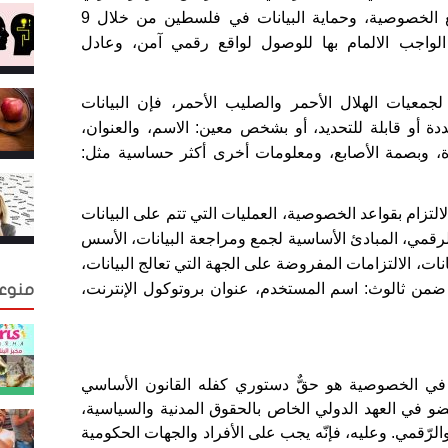
لتطوير الإعلام الاجتماعي- حملة، إلى تحسين واقع الخصوصية، وحماية البيانات في فلسطين من خلال 9
واجب الالمام بها للوصول لواقع رقمي آمن، وعادل
 لجمعيات الهلال الأحمر والصليب الأحمر، فإن البيانات
 أو قابلة للتحديد، أو بشخص معين: الاسم، والعنوان،
رة، وبصمة الأصابع، ومعلومات أخرى أكثر حساسية مثل:
 أبرزها: الالتزام بقواعد الخصوصية، العمليات التي تتم على البيانات
ء الرقمي، المبادئ الأساسية لجمع ومراجعة البيانات، الأسس
نات، الالتزامات المفروضة على الجهة التي تعالج البيانات،
ع ضمن ثالوث: اسم المستخدم، عنوان بروتوكول الإنترنت،
منوع
 في الخصوصية هو حقٌّ دستوري كفله القانون الأساسي
2. كما إنّ فلسطين عضو في العهد الدولي الخاص بالحقوق المدنية والسياسية،
رّقمي. وعليه، فإنّه يجب على الأفراد والجهات الحكومية