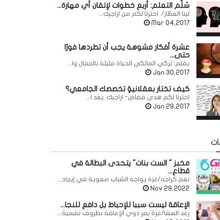
سُلّم التعلم: أربع خطوات لإتقان أي مهارة...
لينا العطّار/ اخترنا لكم من اراجيك...
Mar 04,2017
عشرة أفكار مشوهة يجب أن تطردها فورًا
حتى...
بقلم: تركي المالكي الحياة مليئة بالجمال وا...
Jan 30,2017
كيف تختار بعقلانيةٍ تخصصك الجامعي؟
اخترنا لكم هدى قضاض- اراجيك يعد ا...
Jan 29,2017
ات
مخبز " الست بنات" يتحدى البطالة في
قطاع...
نغم كراجه/غزة يواجه الشباب صعوبة في إيجاد...
Nov 29,2022
الإعاقة ليست سببا للإحباط بل دافع للنجا...
رغد السقا/غزة يمر ذوي الإعاقة بظروف نفسية...