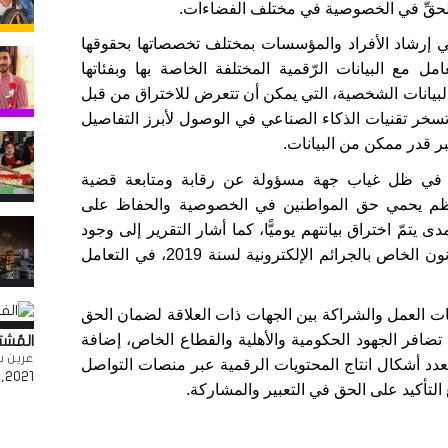
ة الحقِّ في الخصوصية في مختلف الفضاءات.
في إرشاد الأفراد والمؤسسات بمختلف تخصصاتها بحقوقها
امل مع البيانات الرّقمية المختلفة الخاصة بها وبفئاتها
البيانات الشخصية، التي يمكن أن تتعرض للاختراق من قبل
تسخر تقنيات الذكاء الصناعي في الوصول لأبرز التفاصيل
بر قدر ممكن من البيانات.
عن رقابة ومتابعة قضية
ناظم يحمي حق المواطنين في الخصوصية والحفاظ على
ى يتمّ اختراق بيانتهم يوميًّا، كما أشار التقرير إلى وجود
قصور في القانون الأساسي الفلسطيني والقرار بقانون الخاص بالجرائم الإلكترونية لسنة 2019، في التعامل
يات العمل والشراكة بين الجهات ذات العلاقة لضمان الحق
تضافر الجهود الحكومية والأهلية والقطاع الخاص، إضافة
المُش
عرين س
عدد أشكال انتاج المحتويات الرقمية عبر منصات التواصل
,2021
لتأكيد على الحق في التعبير والمشاركة.