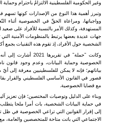
وغير الحكومية الفلسطينية الالتزامُ باحترام وحماي
وتبرز أهمية هذا النوع من الإصدارات كونها تسهم 
وواجباتها، ومراعاة الحقِّ في الخصوصية أثناء التّع
المستهدفة، وكذلك الأمر بالنسبة للأفراد على صعيد 
جهات عديدة بعضها يرتبط بالمنظومات الأمنية التي 
الشخصية حول الأفراد، إذ تقوم هذه التقنيات بجمع أك
وكانت "حملة" في تقريرها 2021 أشارت إلى أنه في ظل غياب جهة مسؤولة
الخصوصية وحماية البيانات، وعدم وجود قانون 
بياناتهم؛ فإنه لا يمكن للفلسطينيين معرفة إلى أيّ مد
مع قضايا الخصوصية.
وبناء على الدليل وتوصيات المختصين؛ فإن تعزيز آل
في حماية البيانات الشخصية، بات أمرا ملحا يتطلب 
إلى إقرار القوانين التي تراعي الخصوصية في ظل ت
الاجتماعي التي باتت متاحة للمتخصصين والعامة، مع ا