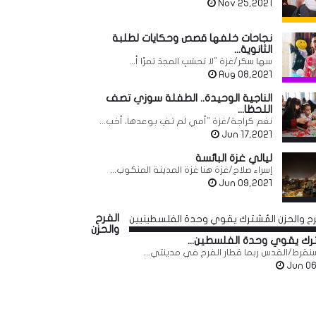
Nov 25,2021
نجاحات خلفها قصص وحكايات لطلبة
الثانوية...
سها سكر/غزة "لا تحسَبِ المجدَ تمرًا أ...
Aug 08,2021
الناجية الوحيدة.. الطفلة سوزي تصف
اللحظا...
نغم كراجة/غزة "أمي لم تفِ بوعدها، أخب...
Jun 17,2021
ليالي غزة البائسة
إسراء صلاح/غزة هنا غزة المدينة المنكوب...
Jun 09,2021
الفرح
والحزن
ترك يقوي وحدة الفلسطين...
نقرط/القدس ربما قطار الفرح في مدينتي...
Jun 06