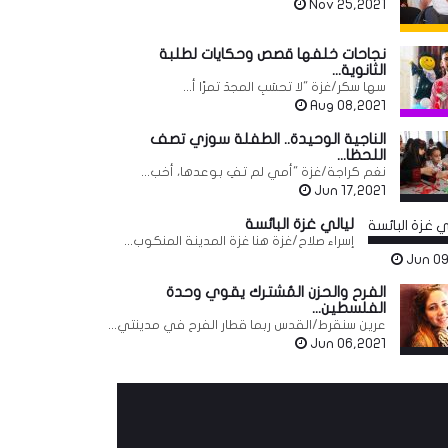
Nov 25,2021
نجاحات خلفها قصص وحكايات لطلبة
الثانوية...
سها سكر/غزة "لا تحسَبِ المجدَ تمرًا أ...
Aug 08,2021
الناجية الوحيدة.. الطفلة سوزي تصف
اللحظا...
نغم كراجة/غزة "أمي لم تفِ بوعدها، أخب...
Jun 17,2021
ليالي غزة البائسة
إسراء صلاح/غزة هنا غزة المدينة المنكوب...
Jun 09
الفرح والحزن المُشترك يقوي وحدة
الفلسطين...
عرين سنقرط/القدس ربما قطار الفرح في مدينتي...
Jun 06,2021