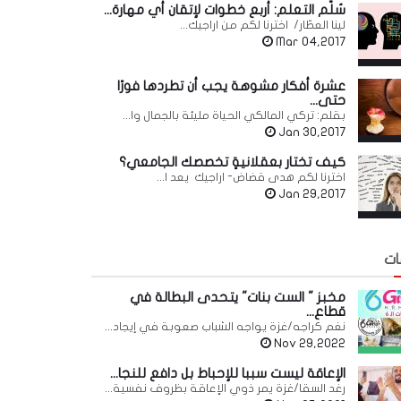
سُلّم التعلم: أربع خطوات لإتقان أي مهارة...
لينا العطّار/ اخترنا لكم من اراجيك...
Mar 04,2017
عشرة أفكار مشوهة يجب أن تطردها فورًا
حتى...
بقلم: تركي المالكي الحياة مليئة بالجمال وا...
Jan 30,2017
كيف تختار بعقلانيةٍ تخصصك الجامعي؟
اخترنا لكم هدى قضاض- اراجيك يعد ا...
Jan 29,2017
ات
مخبز " الست بنات" يتحدى البطالة في
قطاع...
نغم كراجه/غزة يواجه الشباب صعوبة في إيجاد...
Nov 29,2022
الإعاقة ليست سببا للإحباط بل دافع للنجا...
رغد السقا/غزة يمر ذوي الإعاقة بظروف نفسية...