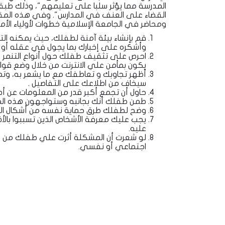
المدرسة مما يؤثر سلبا على تعليمهم"، وذلك طبقا 
القضاء على العنف في المدارس". وفي هذه المقا
ومحاضر في الجامعة الإسلامية خطوات لأولياء الأم
قم بإنشاء بيئة آمنة لطفلك، حيث يمكنه ا
وأشكره على إخبارك بما يجول في عقله أو 
احرص على تثقيف طفلك حول أنواع التنمر الم
يكون بمأمن علي الانترنت من خلال وضع قواع
أظهر تجاوبك و تعاطفك مع ما يشعر به، وتمال
سيخاف من اطلاعك على التفاصيل .
حاول أن تجمع أكبر قدر من المعلومات عن أ
طمن طفلك أنك بجانبه وستواجهون هذه الم
وضح لطفلك طرق حماية نفسه من أشكال الاع
يجب عليك معرفة الأشخاص الذين تسببوا با
عليه.
لو شعرت أن المشكلة أثرت علي طفلك من ال
اجتماعي أو نفسي
.