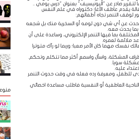
لتقرير صادر عن "اليونيسيف" بعنوان "درس يومي ..
لة يقدم عاطف الآغا؛ دكتوراه في علم النفس
ور لوقف التنمر تجاه أطفالهم:
لتحدث عن أي شي دون لومه أو السخرية منك بل شجعه
بما يحدث معه.
ختلفة بما فيها التنمر الإلكتروني، وساعدة على أن
د ملائمة لعمره.
ك نفسك مهما كان الأمر صعبا؛ وربما لو رآك متوترا
طراف المشكلة، واسأل واسمع أكثر مما تتكلم وتحكم.
شكلة سويا.
تداء عليه.
لأذى للطفل، ومعرفة رده فعله في وقت حدوث التنمر
ناحية العاطفية أو النفسية فاطلب مساعدة اخصائي
منوع