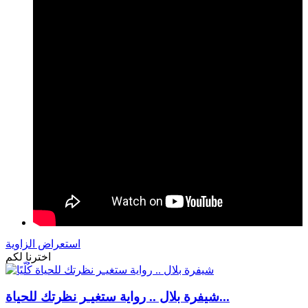
استعراض الزاوية
اخترنا لكم
شيفرة بلال .. رواية ستغيـر نظرتك للحياة...