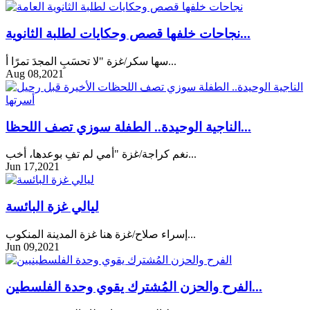
نجاحات خلفها قصص وحكايات لطلبة الثانوية...
سها سكر/غزة "لا تحسَبِ المجدَ تمرًا أ...
Aug 08,2021
الناجية الوحيدة.. الطفلة سوزي تصف اللحظا...
نغم كراجة/غزة "أمي لم تفِ بوعدها، أخب...
Jun 17,2021
ليالي غزة البائسة
إسراء صلاح/غزة هنا غزة المدينة المنكوب...
Jun 09,2021
الفرح والحزن المُشترك يقوي وحدة الفلسطين...