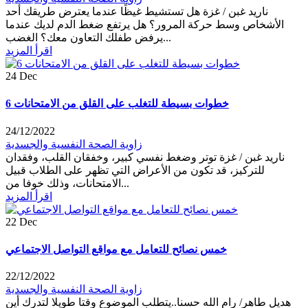
ناريد غبن / غزة هل تستشيط غيظًا عندما يعترض طريقك أحد
الأشخاص وسط حركة المرور؟ هل يرتفع ضغط الدم لديك عندما
يرفض طفلك التعاون معك؟ الغضب...
اقرأ المزيد
24
Dec
6 خطوات بسيطة للتغلب على القلق من الامتحانات
24/12/2022
زاوية الصحة النفسية والجسدية
ناريد غبن / غزة توتر وضغط نفسي كبير، وخفقان القلب، وفقدان
للتركيز، قد تكون من الأعراض التي تظهر على الطلاب قبيل
الامتحانات، وذلك خوفا من...
اقرأ المزيد
22
Dec
خمس نصائح للتعامل مع مواقع التواصل الاجتماعي
22/12/2022
زاوية الصحة النفسية والجسدية
هديل طاهر/ رام الله حسنا..يتطلب الموضوع وقتا طويلا لتدرك أين