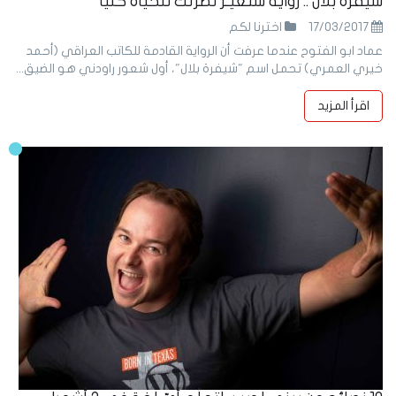
شيفرة بلال .. رواية ستغيـر نظرتك للحياة كُلّيًا
17/03/2017
اخترنا لكم
عماد ابو الفتوح عندما عرفت أن الرواية القادمة للكاتب العراقي (أحمد
خيري العمري) تحمل اسم "شيفرة بلال"، أول شعور راودني هو الضيق...
اقرأ المزيد
17
Mar