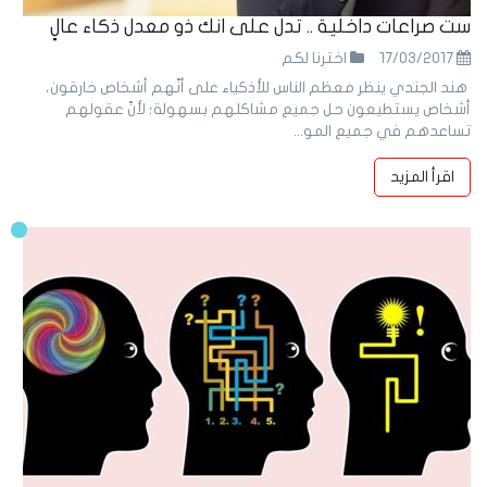
ست صراعات داخلية .. تدل على انك ذو معدل ذكاء عالٍ
17/03/2017
اخترنا لكم
هند الجندي ينظر معظم الناس للأذكياء على أنّهم أشخاص خارقون،
أشخاص يستطيعون حل جميع مشاكلهم بسهولة؛ لأنّ عقولهم
تساعدهم في جميع المو...
اقرأ المزيد
04
Mar