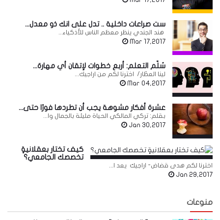
ست صراعات داخلية .. تدل على انك ذو معدل...
هند الجندي ينظر معظم الناس للأذكياء...
Mar 17,2017
سُلّم التعلم: أربع خطوات لإتقان أي مهارة...
لينا العطّار/ اخترنا لكم من اراجيك...
Mar 04,2017
عشرة أفكار مشوهة يجب أن تطردها فورًا حتى...
بقلم: تركي المالكي الحياة مليئة بالجمال وا...
Jan 30,2017
كيف تختار بعقلانيةٍ
تخصصك الجامعي؟
اخترنا لكم هدى قضاض- اراجيك يعد ا...
Jan 29,2017
منوعات