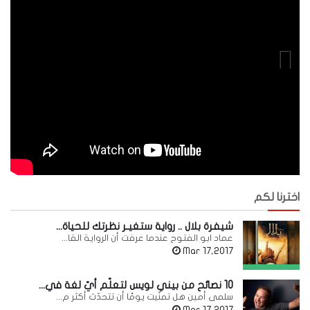
Next
اخترنا لكم
شيفرة بلال .. رواية ستغيـر نظرتك للحياة...
عماد ابو الفتوح عندما عرفت أن الرواية القا...
Mar 17,2017
10 نصائح من بيني لويس لتعلّم أيّ لغة في...
سلمى أمين هل تمنّيت يومًا أن تتحدّث أكثر م...
Mar 17,2017