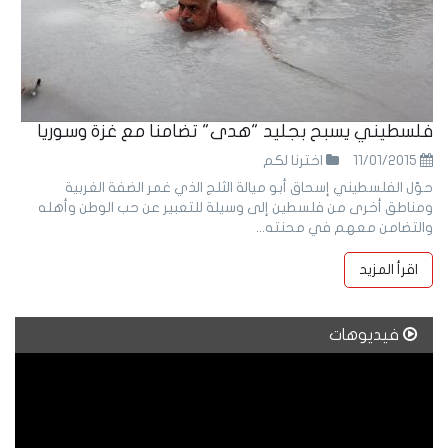
فلسطيني يسبح بجليد "هدى" تضامنا مع غزة وسوريا
11/01/2015
اخترنا لكم
حوّل الفلسطيني إسحاق أبو ميالة الثلج الذي غمر الضفة الغربية
ومناطق أخرى من فلسطين إلى وسيلة للتعبير عن حب الوطن وأهله
والتضامن معهم في محنته...
اقرأ المزيد
فيديوهات