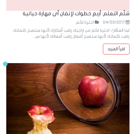
سُلّم التعلم: أربع خطوات لإتقان أي مهارة حياتية
04/03/2017
اخترنا لكم
لينا العطّار/ اخترنا لكم من اراجيك راقب أفكارك لأنها ستصبح كلماتك
راقب كلماتك لأنها ستصبح أفعال راقب أفعالك لأنها س...
اقرأ المزيد
30
Jan