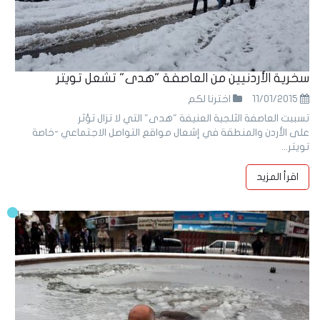
سخرية الأردنيين من العاصفة "هدى" تشعل تويتر
11/01/2015
اخترنا لكم
تسببت العاصفة الثلجية العنيفة "هدى" التي لا تزال تؤثر
على الأردن والمنطقة في إشعال مواقع التواصل الاجتماعي -خاصة
تويتر...
اقرأ المزيد
11
Jan