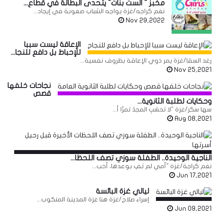
مخبز " الست بنات" يتحدى البطالة في قطاع...
نغم كراجه/غزة يواجه الشباب صعوبة في إيجاد...
Nov 29,2022
الإعاقة ليست سببا
للإحباط بل دافع للنجا...
رغد السقا/غزة يمر ذوي الإعاقة بظروف نفسية...
Nov 25,2021
نجاحات خلفها
قصص
وحكايات لطلبة الثانوية...
سها سكر/غزة "لا تحسَبِ المجدَ تمرًا أ...
Aug 08,2021
الناجية الوحيدة.. الطفلة سوزي تصف اللحظا...
نغم كراجة/غزة "أمي لم تفِ بوعدها، أخب...
Jun 17,2021
ليالي غزة البائسة
إسراء صلاح/غزة هنا غزة المدينة المنكوب...
Jun 09,2021