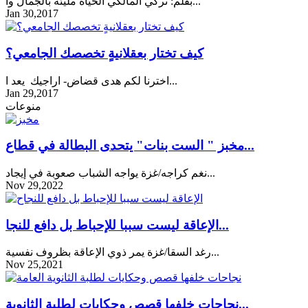
بقلم: تركي المالكي الحياة مليئة بالجمال وا...
Jan 30,2017
كيف تختار بعقلانيةٍ تخصصك الجامعي؟
اخترنا لكم هدى قضاض- اراجيك يعد ا...
Jan 29,2017
منوعات
مخبز " الست بنات" يتحدى البطالة في قطاع...
نغم كراجه/غزة يواجه الشباب صعوبة في إيجاد...
Nov 29,2022
الإعاقة ليست سببا للإحباط بل دافع للنجا...
رغد السقا/غزة يمر ذوي الإعاقة بظروف نفسية...
Nov 25,2021
نجاحات خلفها قصص وحكايات لطلبة الثانوية...