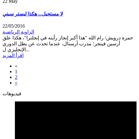
22
May
لا مستحيل... هكذا ليستر سيتي
22/05/2016
الزاوية الرياضية
حمزة درويش/ رام الله "هذا أكبر إنجاز رأيته في إنجلترا"، هكذا علق
أرسين فينجر؛ مدرب آرسنال، عندما تحدث عن بطل الدوري
الإنجليزي ل...
اقرأ المزيد
«
1
2
»
فيديوهات